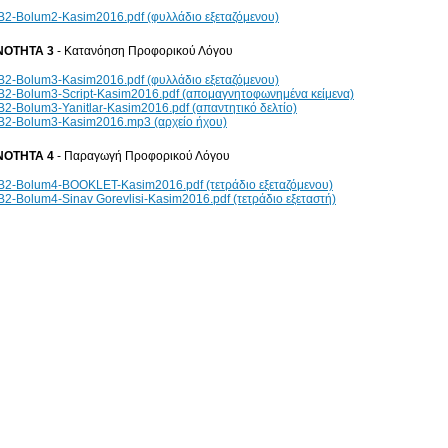
2-Bolum2-Kasim2016.pdf (φυλλάδιο εξεταζόμενου)
ΝΟΤΗΤΑ 3
- Κατανόηση Προφορικού Λόγου
2-Bolum3-Kasim2016.pdf (φυλλάδιο εξεταζόμενου)
2-Bolum3-Script-Kasim2016.pdf (απομαγνητοφωνημένα κείμενα)
2-Bolum3-Yanitlar-Kasim2016.pdf (απαντητικό δελτίο)
2-Bolum3-Kasim2016.mp3 (αρχείο ήχου)
ΝΟΤΗΤΑ 4
- Παραγωγή Προφορικού Λόγου
2-Bolum4-BOOKLET-Kasim2016.pdf (τετράδιο εξεταζόμενου)
2-Bolum4-Sinav Gorevlisi-Kasim2016.pdf (τετράδιο εξεταστή)