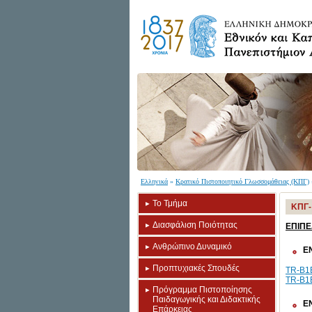
Ελληνικά
»
Κρατικό Πιστοποιητικό Γλωσσομάθειας (ΚΠΓ)
Το Τμήμα
ΚΠΓ-
Διασφάλιση Ποιότητας
ΕΠΙΠΕ
Ανθρώπινο Δυναμικό
Ε
Προπτυχιακές Σπουδές
TR-B1B
TR-B1B
Πρόγραμμα Πιστοποίησης
Παιδαγωγικής και Διδακτικής
Ε
Επάρκειας