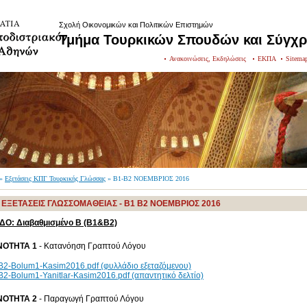
Σχολή Οικονομικών και Πολιτικών Επιστημών
Τμήμα Τουρκικών Σπουδών και Σύγχ
Ανακοινώσεις, Εκδηλώσεις
ΕΚΠΑ
Sitema
»
Εξετάσεις ΚΠΓ Τουρκικής Γλώσσας
» Β1-Β2 ΝΟΕΜΒΡΙΟΣ 2016
 ΕΞΕΤΑΣΕΙΣ ΓΛΩΣΣΟΜΑΘΕΙΑΣ - Β1 Β2 ΝΟΕΜΒΡΙΟΣ 2016
ΔΟ: Διαβαθμισμένο Β (Β1&Β2)
ΝΟΤΗΤΑ 1
- Κατανόηση Γραπτού Λόγου
2-Bolum1-Kasim2016.pdf (φυλλάδιο εξεταζόμενου)
2-Bolum1-Yanitlar-Kasim2016.pdf (απαντητικό δελτίο)
ΝΟΤΗΤΑ 2
- Παραγωγή Γραπτού Λόγου