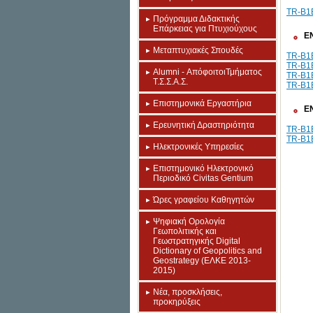
TR-B1B
Πρόγραμμα Διδακτικής
Επάρκειας για Πτυχιούχους
Ε
Μεταπτυχιακές Σπουδές
TR-B1B
TR-B1B
Alumni - ΑπόφοιτοιΤμήματος
TR-B1B
Τ.Σ.Σ.Α.Σ.
TR-B1B
Επιστημονικά Εργαστήρια
Ε
Eρευνητική Δραστηριότητα
TR-B1B
TR-B1B
Ηλεκτρονικές Υπηρεσίες
Επιστημονικό Ηλεκτρονικό
Περιοδικό Civitas Gentium
Ώρες γραφείου Καθηγητών
Ψηφιακή Ορολογία
Γεωπολιτικής και
Γεωστρατηγικής Digital
Dictionary of Geopolitics and
Geostrategy (ΕΛΚΕ 2013-
2015)
Νέα, προσκλήσεις,
προκηρύξεις