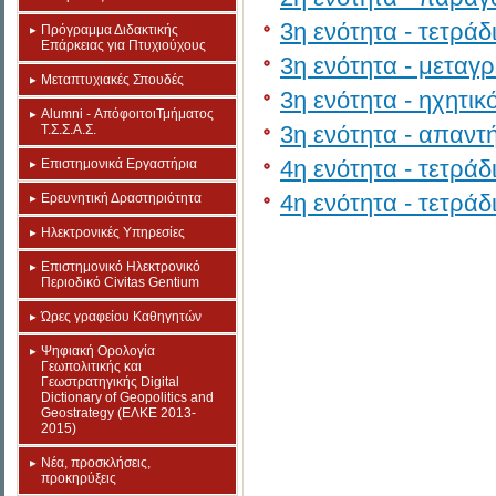
3η ενότητα - τετράδ
Πρόγραμμα Διδακτικής
Επάρκειας για Πτυχιούχους
3η ενότητα - μεταγ
Μεταπτυχιακές Σπουδές
3η ενότητα - ηχητι
Alumni - ΑπόφοιτοιΤμήματος
3η ενότητα - απαντ
Τ.Σ.Σ.Α.Σ.
4η ενότητα - τετράδ
Επιστημονικά Εργαστήρια
4η ενότητα - τετράδ
Eρευνητική Δραστηριότητα
Ηλεκτρονικές Υπηρεσίες
Επιστημονικό Ηλεκτρονικό
Περιοδικό Civitas Gentium
Ώρες γραφείου Καθηγητών
Ψηφιακή Ορολογία
Γεωπολιτικής και
Γεωστρατηγικής Digital
Dictionary of Geopolitics and
Geostrategy (ΕΛΚΕ 2013-
2015)
Νέα, προσκλήσεις,
προκηρύξεις