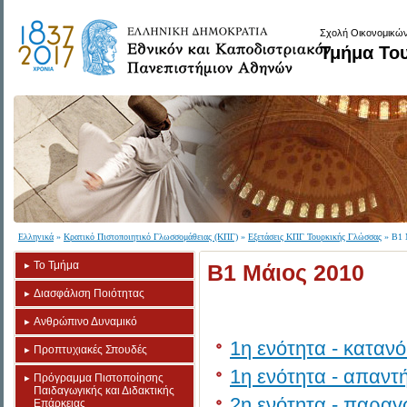
Σχολή Οικονομικών
Τμήμα Το
Ελληνικά
»
Κρατικό Πιστοποιητικό Γλωσσομάθειας (ΚΠΓ)
»
Εξετάσεις ΚΠΓ Τουρκικής Γλώσσας
» Β1 
Το Τμήμα
Β1 Μάιος 2010
Διασφάλιση Ποιότητας
Ανθρώπινο Δυναμικό
1η ενότητα - καταν
Προπτυχιακές Σπουδές
1η ενότητα - απαντ
Πρόγραμμα Πιστοποίησης
Παιδαγωγικής και Διδακτικής
2η ενότητα - παρα
Επάρκειας