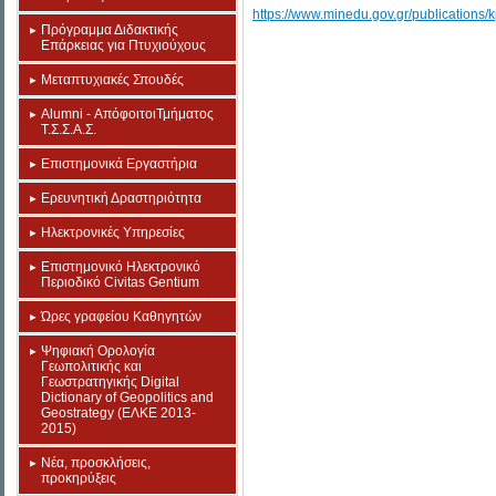
https://www.minedu.gov.gr/publications
Πρόγραμμα Διδακτικής
Επάρκειας για Πτυχιούχους
Μεταπτυχιακές Σπουδές
Alumni - ΑπόφοιτοιΤμήματος
Τ.Σ.Σ.Α.Σ.
Επιστημονικά Εργαστήρια
Eρευνητική Δραστηριότητα
Ηλεκτρονικές Υπηρεσίες
Επιστημονικό Ηλεκτρονικό
Περιοδικό Civitas Gentium
Ώρες γραφείου Καθηγητών
Ψηφιακή Ορολογία
Γεωπολιτικής και
Γεωστρατηγικής Digital
Dictionary of Geopolitics and
Geostrategy (ΕΛΚΕ 2013-
2015)
Νέα, προσκλήσεις,
προκηρύξεις