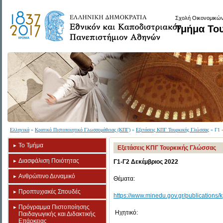
Σχολή Οικονομικών
Τμήμα Το
Ελληνικά
»
Κρατικό Πιστοποιητικό Γλωσσομάθειας (ΚΠΓ)
»
Εξετάσεις ΚΠΓ Τουρκικής Γλώσσας
» Γ1 -
Το Τμήμα
Εξετάσεις ΚΠΓ Τουρκικής Γλώσσας
Διασφάλιση Ποιότητας
Γ1-Γ2 Δεκέμβριος 2022
Ανθρώπινο Δυναμικό
Θέματα:
Προπτυχιακές Σπουδές
https://www.minedu.gov.gr/publications
Πρόγραμμα Πιστοποίησης
Ηχητικό:
Παιδαγωγικής και Διδακτικής
Επάρκειας