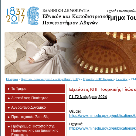
Σχολή Οικονομικών
Τμήμα Το
Ελληνικά
»
Κρατικό Πιστοποιητικό Γλωσσομάθειας (ΚΠΓ)
»
Εξετάσεις ΚΠΓ Τουρκικής Γλώσσας
» Γ1-
Το Τμήμα
Εξετάσεις ΚΠΓ Τουρκικής Γλώσ
Γ1-Γ2 Νοέμβριος 2024
Διασφάλιση Ποιότητας
Ανθρώπινο Δυναμικό
Θέματα:
https://www.minedu.gov.gr/publications
Προπτυχιακές Σπουδές
Ηχητικό:
Πρόγραμμα Πιστοποίησης
https://www.minedu.gov.gr/publication
Παιδαγωγικής και Διδακτικής
Επάρκειας