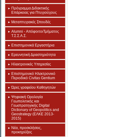
Πρόγραμμα Διδακτικής
Επάρκειας για Πτυχιούχους
Μεταπτυχιακές Σπουδές
Alumni - ΑπόφοιτοιΤμήματος
Τ.Σ.Σ.Α.Σ.
Επιστημονικά Εργαστήρια
Eρευνητική Δραστηριότητα
Ηλεκτρονικές Υπηρεσίες
Επιστημονικό Ηλεκτρονικό
Περιοδικό Civitas Gentium
Ώρες γραφείου Καθηγητών
Ψηφιακή Ορολογία
Γεωπολιτικής και
Γεωστρατηγικής Digital
Dictionary of Geopolitics and
Geostrategy (ΕΛΚΕ 2013-
2015)
Νέα, προσκλήσεις,
προκηρύξεις