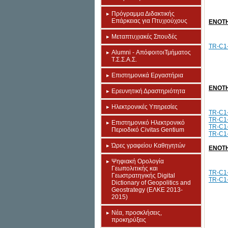
Πρόγραμμα Διδακτικής
Επάρκειας για Πτυχιούχους
ΕΝΟΤΗ
Μεταπτυχιακές Σπουδές
TR-C1-
Alumni - ΑπόφοιτοιΤμήματος
Τ.Σ.Σ.Α.Σ.
Επιστημονικά Εργαστήρια
ΕΝΟΤΗ
Eρευνητική Δραστηριότητα
Ηλεκτρονικές Υπηρεσίες
TR-C1-
TR-C1-
Επιστημονικό Ηλεκτρονικό
TR-C1-
Περιοδικό Civitas Gentium
TR-C1-
Ώρες γραφείου Καθηγητών
ΕΝΟΤΗ
Ψηφιακή Ορολογία
Γεωπολιτικής και
TR-C1-
Γεωστρατηγικής Digital
TR-C1-
Dictionary of Geopolitics and
Geostrategy (ΕΛΚΕ 2013-
2015)
Νέα, προσκλήσεις,
προκηρύξεις