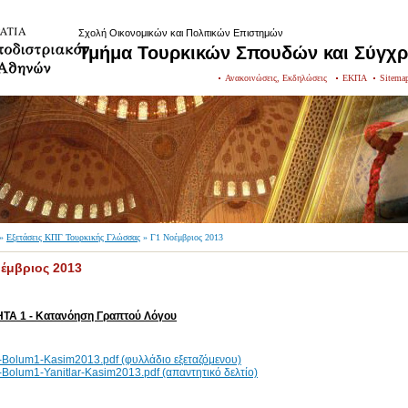
Σχολή Οικονομικών και Πολιτικών Επιστημών
Τμήμα Τουρκικών Σπουδών και Σύγχ
Ανακοινώσεις, Εκδηλώσεις
ΕΚΠΑ
Sitema
»
Εξετάσεις ΚΠΓ Τουρκικής Γλώσσας
» Γ1 Νοέμβριος 2013
έμβριος 2013
ΤΑ 1 - Κατανόηση Γραπτού Λόγου
Bolum1-Kasim2013.pdf (φυλλάδιο εξεταζόμενου)
Bolum1-Yanitlar-Kasim2013.pdf (απαντητικό δελτίο)