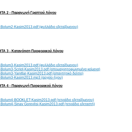
ΤΑ 2 - Παραγωγή Γραπτού Λόγου
Bolum2-Kasim2013.pdf (φυλλάδιο εξεταζόμενου)
ΤΑ 3 - Κατανόηση Προφορικού Λόγου
Bolum3-Kasim2013.pdf (φυλλάδιο εξεταζόμενου)
Bolum3-Script-Kasim2013.pdf (απομαγνητοφωνημένα κείμενα)
Bolum3-Yanitlar-Kasim2013.pdf (απαντητικό δελτίο)
Bolum3-Kasim2013.mp3 (αρχείο ήχου)
ΤΑ 4 - Παραγωγή Προφορικού Λόγου
Bolum4-BOOKLET-Kasim2013.pdf (τετράδιο εξεταζόμενου)
Bolum4-Sinav Gorevlisi-Kasim2013.pdf (τετράδιο εξεταστή)