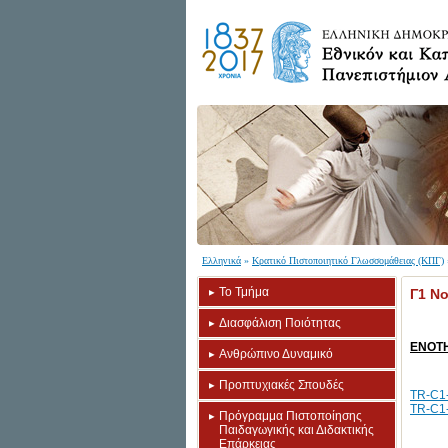
Ελληνικά
»
Κρατικό Πιστοποιητικό Γλωσσομάθειας (ΚΠΓ)
Το Τμήμα
Γ1 Νο
Διασφάλιση Ποιότητας
ΕΝΟΤΗ
Ανθρώπινο Δυναμικό
Προπτυχιακές Σπουδές
TR-C1-
TR-C1-
Πρόγραμμα Πιστοποίησης
Παιδαγωγικής και Διδακτικής
Επάρκειας