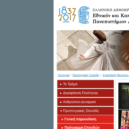
Ελληνικά
»
Προπτυχιακές Σπουδές
»
Υποστήριξη Φοιτητών
Το Τμήμα
Διασφάλιση Ποιότητας
Ανθρώπινο Δυναμικό
Προπτυχιακές Σπουδές
Γενική παρουσίαση
Πρόγραμμα Σπουδών