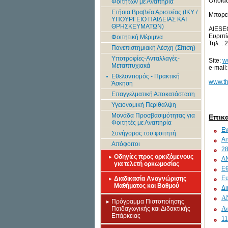
Οποιαδ
Φοιτητών με Αναπηρία
Ετήσια Βραβεία Αριστείας (IKY /
Μπορεί
ΥΠΟΥΡΓΕΙΟ ΠΑΙΔΕΙΑΣ ΚΑΙ
ΘΡΗΣΚΕΥΜΑΤΩΝ)
AIESEC
Ευριπί
Φοιτητική Μέριμνα
Τηλ. :
Πανεπιστημιακή Λέσχη (Σίτιση)
Υποτροφίες-Ανταλλαγές-
Site:
w
Μεταπτυχιακά
e-mail
Εθελοντισμός - Πρακτική
www.th
Άσκηση
Επαγγελματική Αποκατάσταση
Υγειονομική Περίθαλψη
Μονάδα Προσβασιμότητας για
Επικ
Φοιτητές με Αναπηρία
Εν
Συνήγορος του φοιτητή
Αι
Απόφοιτοι
28
Οδηγίες προς ορκιζόμενους
AN
για τελετή ορκωμοσίας
Εθ
Eυ
Διαδικασία Αναγνώρισης
Μαθήματος και Βαθμού
Δι
Α
Πρόγραμμα Πιστοποίησης
Α
Παιδαγωγικής και Διδακτικής
Επάρκειας
11