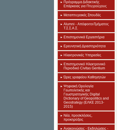
Πρόγραμμα Διδακτικής
Επάρκειας για Πτυχιούχους
Μεταπτυχιακές Σπουδές
Alumni - ΑπόφοιτοιΤμήματος
Τ.Σ.Σ.Α.Σ.
Επιστημονικά Εργαστήρια
Eρευνητική Δραστηριότητα
Ηλεκτρονικές Υπηρεσίες
Επιστημονικό Ηλεκτρονικό
Περιοδικό Civitas Gentium
Ώρες γραφείου Καθηγητών
Ψηφιακή Ορολογία
Γεωπολιτικής και
Γεωστρατηγικής Digital
Dictionary of Geopolitics and
Geostrategy (ΕΛΚΕ 2013-
2015)
Νέα, προσκλήσεις,
προκηρύξεις
Ανακοινώσεις - Εκδηλώσεις -