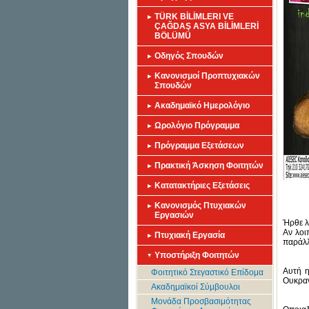
TÜRK BİLİMLERI VE
ÇAĞDAŞ ASYA BİLİMLERİ
BÖLÜMÜ
Οδηγός Σπουδών
Κανονισμoί Προπτυχιακών
Σπουδών
Ακαδημαϊκό Ημερολόγιο
Ωρολόγιο Πρόγραμμα
Πρόγραμμα Εξετάσεων
Πρακτική Άσκηση Φοιτητών
Κατατακτήριες Εξετάσεις
Κανονισμός Πτυχιακών
Εργασιών
Ήρθε λ
Αν λοι
Πτυχιακή Εργασία
παράλλ
Υποστήριξη Φοιτητών
Αυτή η
Φοιτητικό Στεγαστικό Επίδομα
Ουκραν
Ακαδημαϊκοί Σύμβουλοι
Μονάδα Προσβασιμότητας