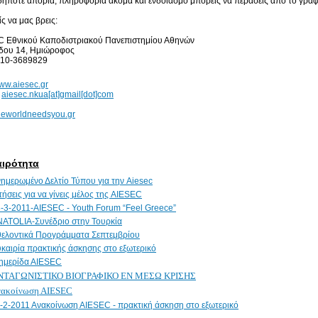
ήποτε απορία, πληροφορία ακόμα και ενδοιασμό μπορείς να περάσεις από το γραφε
ς να μας βρεις:
 Εθνικού Καποδιστριακού Πανεπιστημίου Αθηνών
δου 14, Ημιώροφος
 210-3689829
ww.aiesec.gr
:
aiesec.nkua[at]gmail[dot]com
eworldneedsyou.gr
αιρότητα
ημερωμένο Δελτίο Τύπου για την Aiesec
τήσεις για να γίνεις μέλος της AIESEC
-3-2011-AIESEC - Youth Forum “Feel Greece”
ATOLIA-Συνέδριο στην Τουρκία
ελοντικά Προγράμματα Σεπτεμβρίου
καιρία πρακτικής άσκησης στο εξωτερικό
ημερίδα ΑΙΕSEC
ΝΤΑΓΩΝΙΣΤΙΚΟ ΒΙΟΓΡΑΦΙΚΟ ΕΝ ΜΕΣΩ ΚΡΙΣΗΣ
νακοίνωση ΑΙESEC
-2-2011 Aνακοίνωση ΑΙΕSEC - πρακτική άσκηση στο εξωτερικό